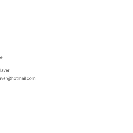
ct
laver
aver@hotmail.com