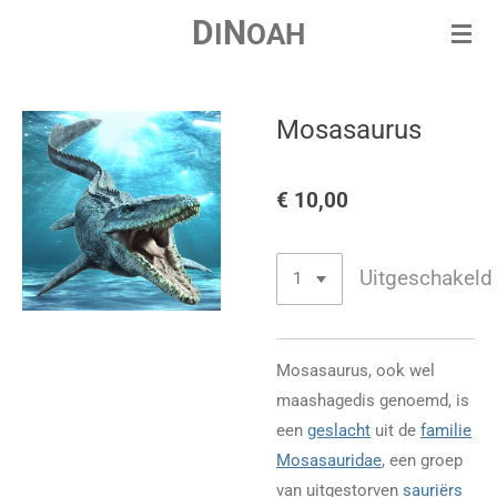
D
N
Ga
I
OAH
direct
naar
de
Mosasaurus
hoofdinhoud
€ 10,00
Uitgeschakeld
Mosasaurus, ook wel
maashagedis genoemd, is
een
geslacht
uit de
familie
Mosasauridae
, een groep
van uitgestorven
sauriërs